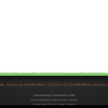
mer
Acerca de OpenBioMaps
Contacto de OpenBioMaps
informaci
Openbiomaps Contributors 2020
Universidad Eszterházy Károly, Hungría
Universidad Eötvös Lóránd, Hungría