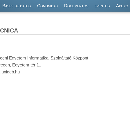
Bases de datos
Comunidad
Documentos
eventos
Apoyo
cnica
ceni Egyetem Informatikai Szolgáltató Központ
ecen, Egyetem tér 1.,
.unideb.hu