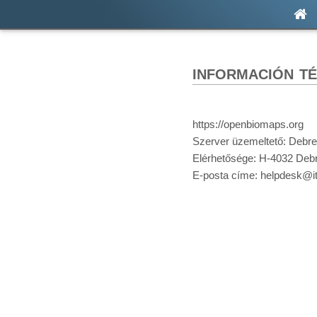
información té
https://openbiomaps.org
Szerver üzemeltető: Debre
Elérhetősége: H-4032 Debr
E-posta címe: helpdesk@it