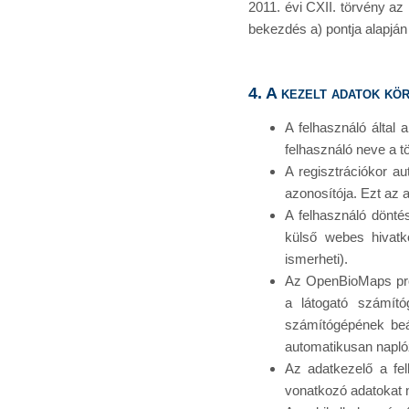
2011. évi CXII. törvény az
bekezdés a) pontja alapján
4. A kezelt adatok kö
A felhasználó által
felhasználó neve a t
A regisztrációkor a
azonosítója. Ezt az a
A felhasználó dönt
külső webes hivatk
ismerheti).
Az OpenBioMaps proj
a látogató számító
számítógépének beál
automatikusan naplóz
Az adatkezelő a felh
vonatkozó adatokat 