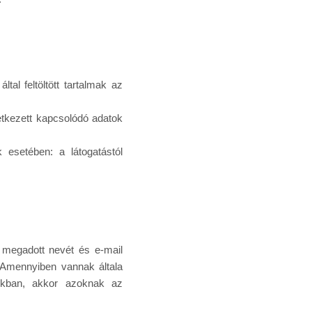
al feltöltött tartalmak az
etkezett kapcsolódó adatok
 esetében: a látogatástól
r megadott nevét és e-mail
 Amennyiben vannak általa
sokban, akkor azoknak az