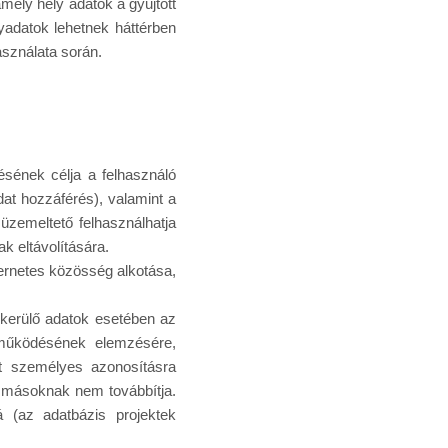
ely hely adatok a gyűjtött
lyadatok lehetnek háttérben
asználata során.
sének célja a felhasználó
adat hozzáférés), valamint a
 üzemeltető felhasználhatja
ak eltávolítására.
ernetes közösség alkotása,
 kerülő adatok esetében az
s működésének elemzésére,
kat személyes azonosításra
 másoknak nem továbbítja.
 (az adatbázis projektek