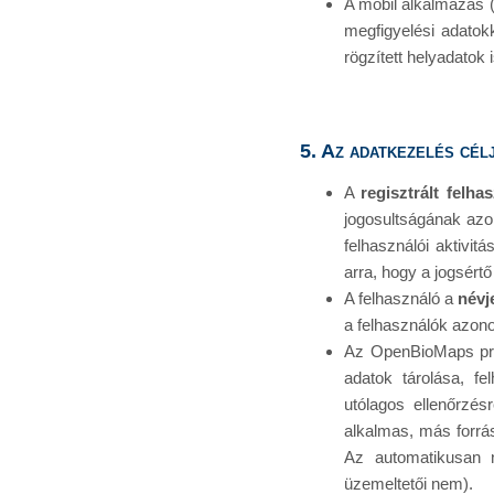
A mobil alkalmazás (
megfigyelési adatokk
rögzített helyadatok
5. Az adatkezelés cél
A
regisztrált felha
jogosultságának azono
felhasználói aktivit
arra, hogy a jogsértő 
A felhasználó a
névj
a felhasználók azon
Az OpenBioMaps pro
adatok tárolása, f
utólagos ellenőrzés
alkalmas, más forrá
Az automatikusan n
üzemeltetői nem).