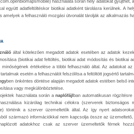
com.openbiomapsmobile) használata során hely adatokat gyűjthet, am
al együtt adatfeltöltéskor biotikai adatként tárolásra kerülnek. A he
 is amelyek a felhasználó mozgási útvonalát tárolják az alkalmazás h
ja
sználó
által kötelezően megadott adatok esetében az adatok kezelé
sítása (biotikai adat feltöltés, biotikai adat módosítás és biotikai 
ás minőségének értékelése a többi felhasználó által. Az adatokat az
tartalmak esetén a felhasználót felszólítsa a feltöltött jogsértő tartalm
egy
ben önkéntes döntése alapján megadott adatok estében belső int
osítása vagy megkülönböztetése.
jektek használata során a
naplófájl
ban automatikusan rögzítésre
elhasználása kizárólag technikai célokra (szerverek biztonságo
re) történik a szerver üzemeltetők által. Az így nyert adatsoro
sból származó információkkal nem kapcsolja össze az üzemeltető,
aplózott adatokhoz csak az szerver üzemeltetők férnek hozzá