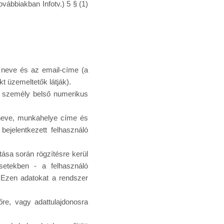
vábbiakban Infotv.) 5 § (1)
ó neve és az email-címe (a
t üzemeltetők látják).
vó személy belső numerikus
 neve, munkahelye címe és
ejelentkezett felhasználó
ása során rögzítésre kerül
setekben - a felhasználó
 Ezen adatokat a rendszer
tőre, vagy adattulajdonosra