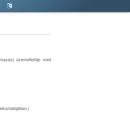
t
azás) üzemeltetője mint
ékoztatójában.)