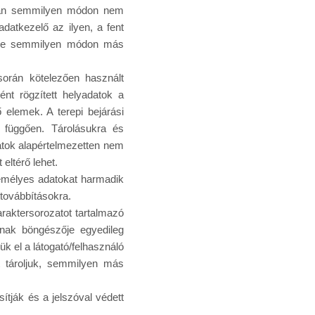
ban semmilyen módon nem
datkezelő az ilyen, a fent
ssze semmilyen módon más
során kötelezően használt
ént rögzített helyadatok a
 elemek. A terepi bejárási
ól függően. Tárolásukra és
atok alapértelmezetten nem
eltérő lehet.
zemélyes adatokat harmadik
továbbításokra.
raktersorozatot tartalmazó
nnak böngészője egyedileg
k el a látogató/felhasználó
t tároljuk, semmilyen más
ítják és a jelszóval védett
.