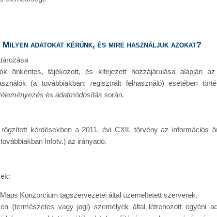
- Milyen adatokat kérünk, és mire használjuk azokat?
atározása
lók önkéntes, tájékozott, és kifejezett hozzájárulása alapján 
lhasználók (a továbbiakban: regisztrált felhasználó) esetében tör
véleményezés
és
adatmódosítás
során.
ögzített kérdésekben a 2011. évi CXII. törvény az információs ö
továbbiakban Infotv.) az irányadó.
sek:
Maps Konzorcium tagszervezetei által üzemeltetett szerverek.
ken (természetes vagy jogi) személyek által létrehozott egyéni ad