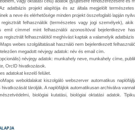
védelem, vagy oktatási célú) adatok gyűjtésére rendszerezésére és 
 Az adatbázis projekt alapítója és az általa megjelölt természet
inek a neve és elérhetősége minden projekt összefoglaló lapján nyilv
 regisztrált felhasználók (természetes vagy jogi személyek), akik 
lós emil címmel mint felhasználói azonosítóval bejelentkezve 
ás regisztrált felhasználótól meghívást kaptak a valamelyik adatbázis
Maps webes szolgáltatásait használó nem bejelentkezett felhasznál
ötelezően megadott névjegy adatok: név és email cím.
opcionális) névjegy adatok: munkahely neve, munkahely címe, publ
e, OrcID hivatkozások.
es adatokat kezelő felület.
ioMaps weboldalakat kiszolgáló webszerver automatikus naplófájl
s hivatkozását tárolják. A naplófájlok automatikusan archiválva vannak
mészetvédelmi, biológiai kutatási, biológiai oktatási adatok. Tipi
alapja