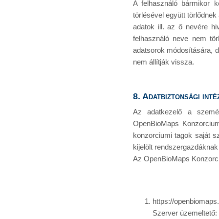
A felhasználó bármikor kér
törlésével együtt törlődne
adatok ill. az ő nevére 
felhasználó neve nem tör
adatsorok módosítására, d
nem állítják vissza.
8. Adatbiztonsági int
Az adatkezelő a személ
OpenBioMaps Konzorcium ta
konzorciumi tagok saját s
kijelölt rendszergazdáknak
Az OpenBioMaps Konzorciu
https://openbiomaps
Szerver üzemeltető