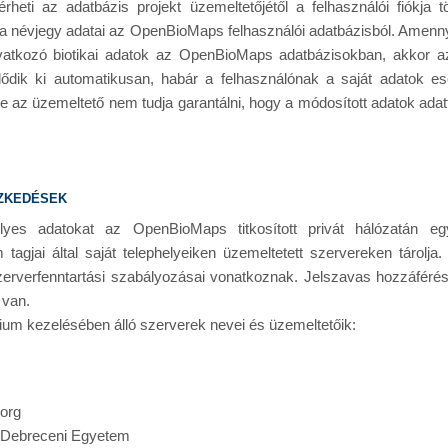
heti az adatbázis projekt üzemeltetőjétől a felhasználói fiókja tö
k a névjegy adatai az OpenBioMaps felhasználói adatbázisból. Amennyib
hivatkozó biotikai adatok az OpenBioMaps adatbázisokban, akkor 
lődik ki automatikusan, habár a felhasználónak a saját adatok e
e az üzemeltető nem tudja garantálni, hogy a módosított adatok adat
ézkedések
yes adatokat az OpenBioMaps titkosított privát hálózatán e
gjai által saját telephelyeiken üzemeltetett szervereken tárolja
zerverfenntartási szabályozásai vonatkoznak. Jelszavas hozzáféré
 van.
m kezelésében álló szerverek nevei és üzemeltetőik:
.org
: Debreceni Egyetem