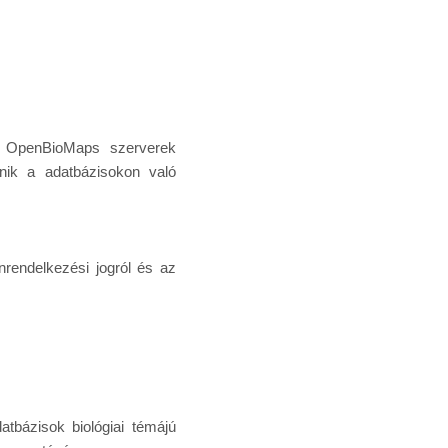
az OpenBioMaps szerverek
ténik a adatbázisokon való
nrendelkezési jogról és az
atbázisok biológiai témájú