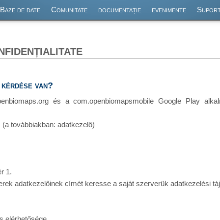
Baze de date
Comunitate
documentație
evenimente
Supor
nfidențialitate
a kérdése van?
enbiomaps.org és a com.openbiomapsmobile Google Play alkalm
a továbbiakban: adatkezelő)
r 1.
k adatkezelőinek címét keresse a saját szerverük adatkezelési táj
us elérhetősége