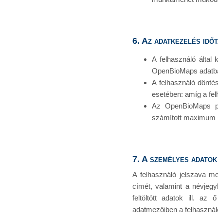
6. Az adatkezelés idő
A felhasználó által 
OpenBioMaps adatb
A felhasználó dönté
esetében: amíg a fe
Az OpenBioMaps por
számított maximum 1 
7. A személyes adatok
A felhasználó jelszava me
címét, valamint a névjeg
feltöltött adatok ill. 
adatmezőiben a felhasznál