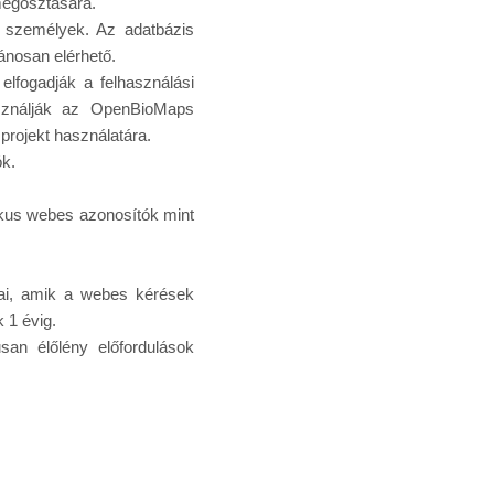
megosztására.
es személyek. Az adatbázis
ánosan elérhető.
elfogadják a felhasználási
használják az OpenBioMaps
 projekt használatára.
ók.
ikus webes azonosítók mint
jai, amik a webes kérések
 1 évig.
kusan élőlény előfordulások