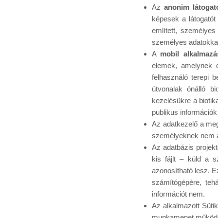
Az
anonim látogat
képesek a látogatót
említett, személye
személyes adatokkal
A
mobil alkalmazás
elemek, amelynek cé
felhasználó terepi b
útvonalak önálló bi
kezelésükre a biotik
publikus információk
Az adatkezelő a meg
személyeknek nem ad
Az adatbázis projekt
kis fájlt – küld a 
azonosítható lesz. E
számítógépére, teh
információt nem.
Az alkalmazott Sütik
munkamenet működésé