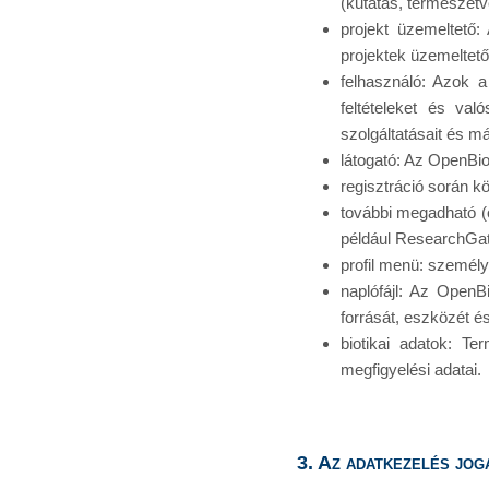
(kutatás, természet
projekt üzemeltető:
projektek üzemeltető
felhasználó: Azok a
feltételeket és va
szolgáltatásait és m
látogató: Az OpenBio
regisztráció során k
további megadható (
például ResearchGat
profil menü: személy
naplófájl: Az OpenB
forrását, eszközét é
biotikai adatok: Ter
megfigyelési adatai.
3. Az adatkezelés jog