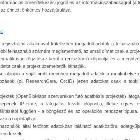
 információs önrendelkezési jogról és az információszabadságról (a to
 az érintett önkéntes hozzájárulása.
re
 a regisztráció alkalmával kötelezően megadott adatok a felhasznál
öbbi felhasználó számára megismerhető, az email címet csak a projek
utomatikusan rögzítésre kerül a regisztráció időpontja és a meghí
datot csak a projekt üzemeltetők láthatják.
ése alapján a saját profil menüben megadott adatok a munkahelye
ozások (pl. ResearchGate, OrcID) (ezen adatokat csak a többi b
ektek (OpenBioMaps szervereken futó adatbázis projektek) látogat
gépének IP-címe, a látogatás kezdő időpontja, illetve egyes e
lításától függően - a böngésző és az operációs rendszer típusa.
za a naplófájlban.
asználók által feltöltött adatokban található adatközlőre, adatgyűj
nem kezeli.