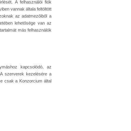
rlését. A felhasználói fiók
en vannak általa feltöltött
azoknak az adatmezőiből a
setében lehetősége van az
tartalmát más felhasználók
gymáshoz kapcsolódó, az
. A szerverek kezelésére a
se csak a Konzorcium által