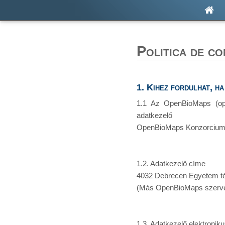
Politica de co
1. Kihez fordulhat, h
1.1 Az OpenBioMaps (op
adatkezelő
OpenBioMaps Konzorcium (
1.2. Adatkezelő címe
4032 Debrecen Egyetem té
(Más OpenBioMaps szervere
1.3. Adatkezelő elektronik