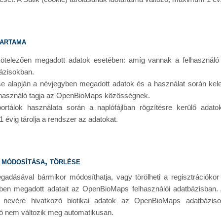
tartama
kötelezően megadott adatok esetében: amíg vannak a felhasználó ált
ázisokban.
se alapján a névjegyben megadott adatok és a használat során kel
lhasználó tagja az OpenBioMaps közösségnek.
tálok használata során a naplófájlban rögzítésre kerülő adatok
évig tárolja a rendszer az adatokat.
 módosítása, törlése
gadásával bármikor módosíthatja, vagy törölheti a regisztrációko
yben megadott adatait az OpenBioMaps felhasználói adatbázisban.
az ő nevére hivatkozó biotikai adatok az OpenBioMaps adatbázi
ó nem változik meg automatikusan.