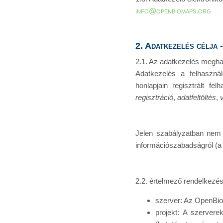
info@openbiomaps.org
2. Adatkezelés célja 
2.1. Az adatkezelés megh
Adatkezelés a felhaszná
honlapjain regisztrált fe
regisztráció
,
adatfeltöltés
,
Jelen szabályzatban nem r
információszabadságról (a 
2.2. értelmező rendelkezé
szerver: Az OpenBio
projekt: A szervere