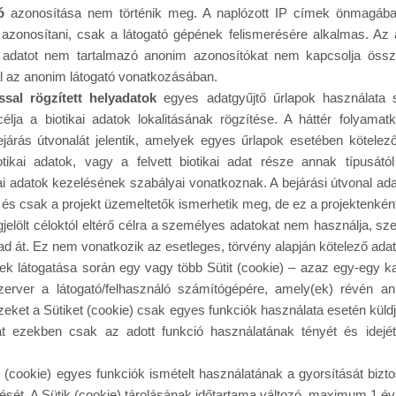
ó
azonosítása nem történik meg. A naplózott IP címek önmagá
 azonosítani, csak a látogató gépének felismerésére alkalmas. Az a
s adatot nem tartalmazó anonim azonosítókat nem kapcsolja ö
 az anonim látogató vonatkozásában.
sal rögzített helyadatok
egyes adatgyűjtő űrlapok használata 
lja a biotikai adatok lokalitásának rögzítése. A háttér folyamatk
ejárás útvonalát jelentik, amelyek egyes űrlapok esetében kötelező
otikai adatok, vagy a felvett biotikai adat része annak típusát
ai adatok kezelésének szabályai vonatkoznak. A bejárási útvonal ad
 és csak a projekt üzemeltetők ismerhetik meg, de ez a projektenként 
jelölt céloktól eltérő célra a személyes adatokat nem használja, s
 át. Ez nem vonatkozik az esetleges, törvény alapján kötelező adat
ek látogatása során egy vagy több Sütit (cookie) – azaz egy-egy ka
szerver a látogató/felhasználó számítógépére, amely(ek) révén a
zeket a Sütiket (cookie) csak egyes funkciók használata esetén küldjü
át ezekben csak az adott funkció használatának tényét és idejé
 (cookie) egyes funkciók ismételt használatának a gyorsítását biztos
t. A Sütik (cookie) tárolásának időtartama változó, maximum 1 év