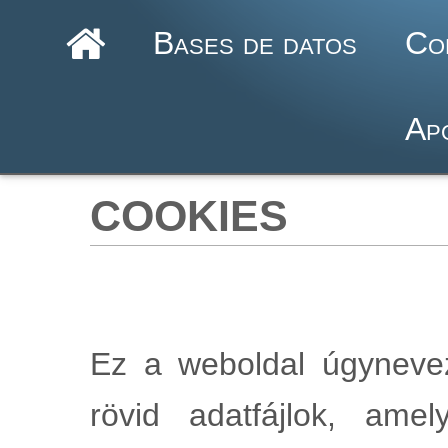
Bases de datos
Co
Ap
cookies
Ez a weboldal úgyneveze
rövid adatfájlok, am