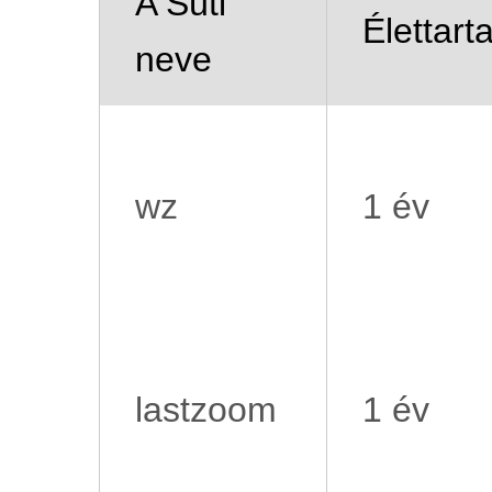
A Süti
Élettart
neve
wz
1 év
lastzoom
1 év