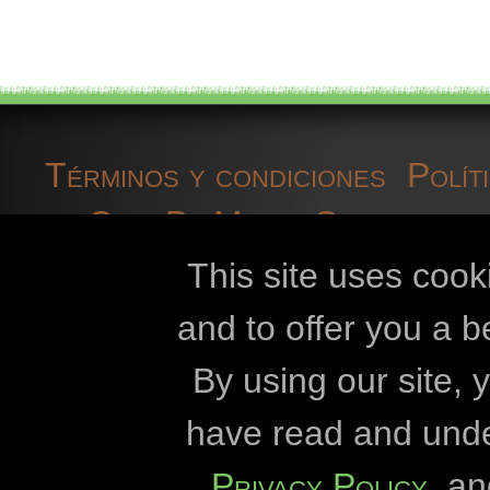
Términos y condiciones
Polít
OpenBioMaps
Contacto d
cookies
desarroll
This site uses cook
and to offer you a b
Openbiomaps
By using our site,
Universidad Esz
have read and und
Universidad E
Privacy Policy
, a