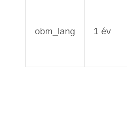
obm_lang
1 év