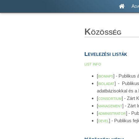
Ada
Közösség
Levelezési listák
list info
[
biomaps
] - Publikus
[
bioladat
] - Publiku
adatbázisokkal és a 
[
consortium
] - Zárt
[
management
] - Zárt 
[
administrator
] - Pu
[
devel
] - Publikus fej