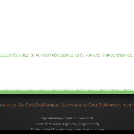
ejelentésekhez, új funkció kérésekhez és új funkció kihirdetésekhez.
ilatkozat
Az OpenBioMapsról
Kapcsolat az OpenBioMapssal
techn
Openbiomaps Contributors 2020
Eszterházy Károly Egyetem, Magyarország
Eötvös Lóránd Tudományegyetem, Magyarország