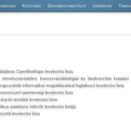
tbázisok
Közösség
Dokumentumentáció
események
Támog
 általános OpenBioMaps levelezési lista
s természetvédelmi, konzervációbiológiai és biodiverzitás kutatási
kapcsolódó informatikai megoldásokkal foglalkozó levelezési lista
 Konzorciumi partnerségi levelezési lista
Irányító testületi levelezési lista
blikus adatbázis intézők levelezési listája
lesztői levelezési lista