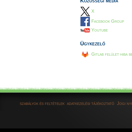
Közösségi média
X
Facebook Group
Youtube
Ügykezelő
Gitlab felület hiba b
szabályok és feltételek
adatkezelési tájékoztató
Jogi ny