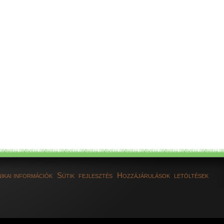
ikai információk
Sütik
fejlesztés
Hozzájárulások
letöltések